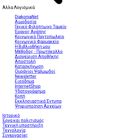
Άλλα Λογισμικά
DiakoniaNet
Αιμοδοσία
Γενικό Φιλόπτωχο Ταμείο
Έρανος Αγάπης
Κοινωνικό Παντοπωλείο
Κοινωνικό Φαρμακείο
Η Βιβλιοθήκη μου
Μέθοδος - Πρωτόκολλο
Διαχείριση Αποθήκης
Αποστολή
Κατασκήνωση
Ουράνιοι Ψαλμωδοί
Newsletter
Εισόδημα
InternetShop
Υδατογράφημα
Κοπή
Εκκλησιαστικά Έντυπα
Ψηφιοποίηση Αρχείων
Ιστορικό
Έργα και πολιτισμός
Τεχνική υποστήριξη
Τεχνολογία
Συνεργασίες