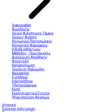
DiakoniaNet
Αιμοδοσία
Γενικό Φιλόπτωχο Ταμείο
Έρανος Αγάπης
Κοινωνικό Παντοπωλείο
Κοινωνικό Φαρμακείο
Η Βιβλιοθήκη μου
Μέθοδος - Πρωτόκολλο
Διαχείριση Αποθήκης
Αποστολή
Κατασκήνωση
Ουράνιοι Ψαλμωδοί
Newsletter
Εισόδημα
InternetShop
Υδατογράφημα
Κοπή
Εκκλησιαστικά Έντυπα
Ψηφιοποίηση Αρχείων
Ιστορικό
Έργα και πολιτισμός